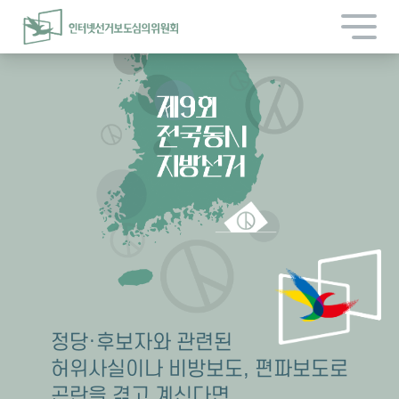
본문 바로가기
인터넷선거보도심의위원회
정당·후보자와 관련된
허위사실이나 비방보도, 편파보도로
곤란을 겪고 계신다면