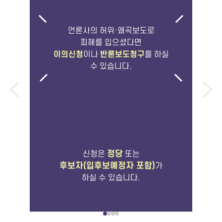
정
언론사의 허위·왜곡보도로
피해를 입으셨다면
이의신청
이나
반론보도청구
를 하실
수 있습니다.
조
정
반
경
정당
신청은
또는
경
후보자(입후보예정자 포함)
가
하실 수 있습니다.