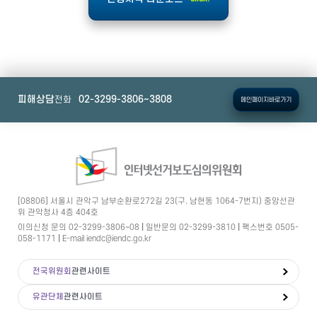
피해상담
02-3299-3806
~3808
전화
메인페이지
바로가기
[08806] 서울시 관악구 남부순환로272길 23(구. 남현동 1064-7번지) 중앙선관
위 관악청사 4층 404호
이의신청 문의
02-3299-3806
~08
|
일반문의
02-3299-3810
|
팩스번호 0505-
058-1171
|
E-mail
iendc@iendc.go.kr
전국위원회
관련사이트
유관단체
관련사이트